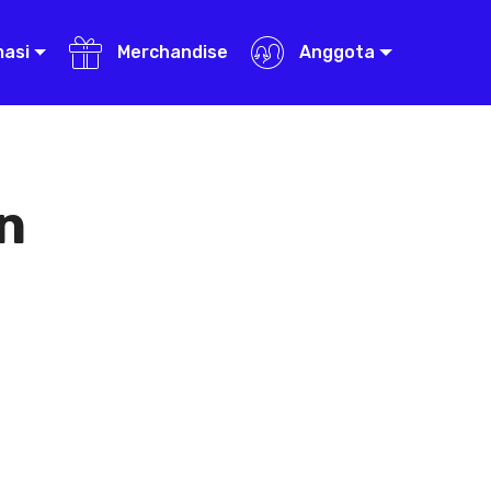
masi
Merchandise
Anggota
n