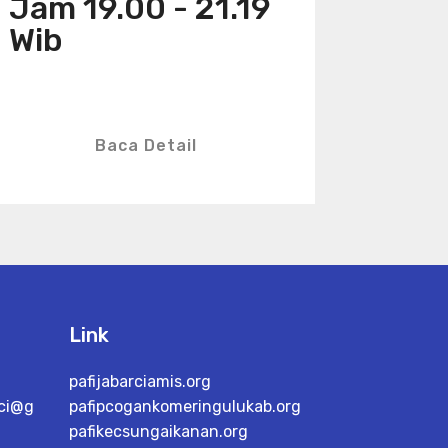
Jam 19.00 - 21.19
Wib
Baca Detail
Link
pafijabarciamis.org
nci@g
pafipcogankomeringulukab.org
pafikecsungaikanan.org