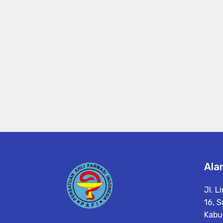
Ala
Jl. 
16, S
Kabu