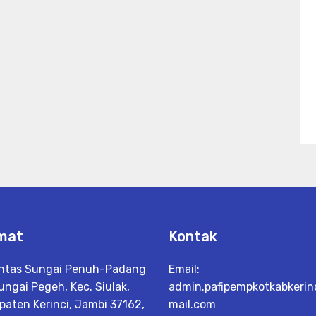
mat
Kontak
Lintas Sungai Penuh-Padang
Email:
ungai Pegeh, Kec. Siulak,
admin.pafipempkotkabkeri
paten Kerinci, Jambi 37162,
mail.com