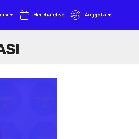
masi
Merchandise
Anggota
ASI