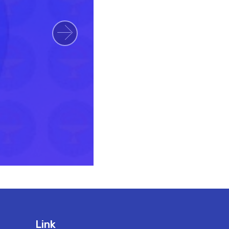
Next
Link