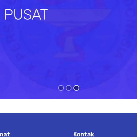
I PUSAT
s
mat
Kontak