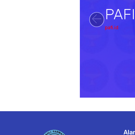
PAF
Previou
pafi.id
Ala